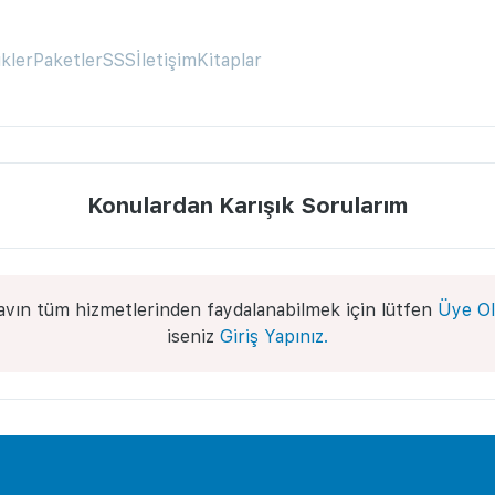
ikler
Paketler
SSS
İletişim
Kitaplar
Konulardan Karışık Sorularım
avın tüm hizmetlerinden faydalanabilmek için lütfen
Üye Ol
iseniz
Giriş Yapınız.