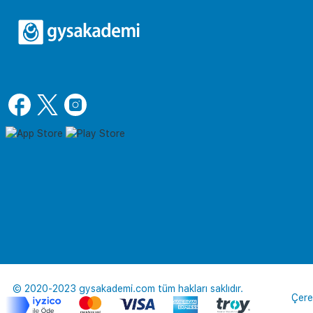
© 2020-2023 gysakademi.com tüm hakları saklıdır.
Çere