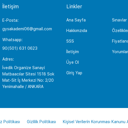
İletişim
Linkler
Ana Sayfa
Sınavlar
E-Posta:
gysakademi06@gmail.com
Hakkımzıda
Özellikle
Whatsapp:
SSS
Fiyatlan
90(501) 631 0623
İletişim
Yorumla
Adres:
Üye Ol
İvedik Organize Sanayi
Giriş Yap
Matbaacılar Sitesi 1518 Sok
Mat-Sit İş Merkezi No: 2/20
Yenimahalle / ANKARA
z Politikası
Gizlilik Politikası
Kişisel Verilerin Korunması Kanunu