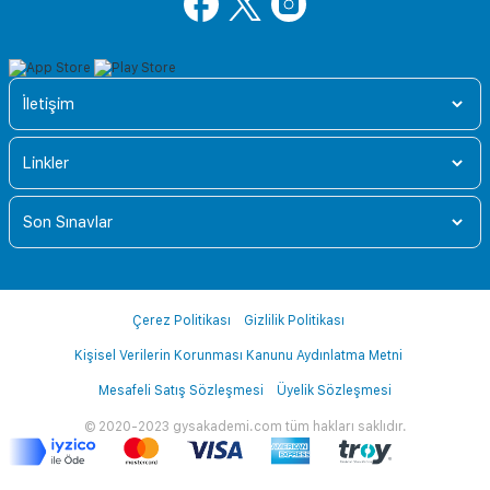
İletişim
Linkler
Son Sınavlar
Çerez Politikası
Gizlilik Politikası
Kişisel Verilerin Korunması Kanunu Aydınlatma Metni
Mesafeli Satış Sözleşmesi
Üyelik Sözleşmesi
© 2020-2023 gysakademi.com tüm hakları saklıdır.