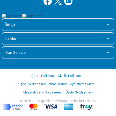
İletişim
Linkler
Son Sınavlar
Çerez Politikası
Gizlilik Politikası
Kişisel Verilerin Korunması Kanunu Aydınlatma Metni
Mesafeli Satış Sözleşmesi
Üyelik Sözleşmesi
© 2020-2023 gysakademi.com tüm hakları saklıdır.