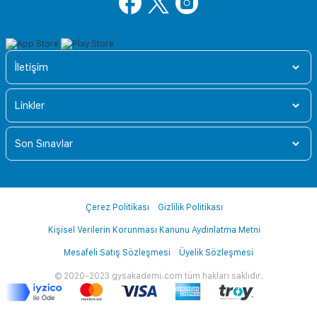
İletişim
Linkler
Son Sınavlar
Çerez Politikası
Gizlilik Politikası
Kişisel Verilerin Korunması Kanunu Aydınlatma Metni
Mesafeli Satış Sözleşmesi
Üyelik Sözleşmesi
© 2020-2023 gysakademi.com tüm hakları saklıdır.