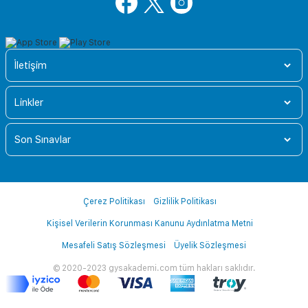
İletişim
Linkler
Son Sınavlar
Çerez Politikası
Gizlilik Politikası
Kişisel Verilerin Korunması Kanunu Aydınlatma Metni
Mesafeli Satış Sözleşmesi
Üyelik Sözleşmesi
© 2020-2023 gysakademi.com tüm hakları saklıdır.