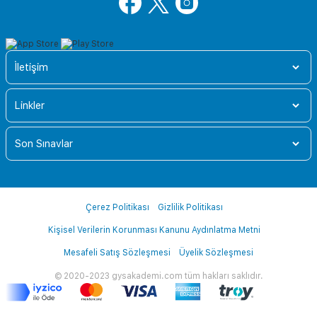
İletişim
Linkler
Son Sınavlar
Çerez Politikası
Gizlilik Politikası
Kişisel Verilerin Korunması Kanunu Aydınlatma Metni
Mesafeli Satış Sözleşmesi
Üyelik Sözleşmesi
© 2020-2023 gysakademi.com tüm hakları saklıdır.