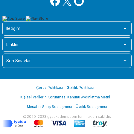
İletişim
Linkler
Son Sınavlar
Çerez Politikası
Gizlilik Politikası
Kişisel Verilerin Korunması Kanunu Aydınlatma Metni
Mesafeli Satış Sözleşmesi
Üyelik Sözleşmesi
© 2020-2023 gysakademi.com tüm hakları saklıdır.