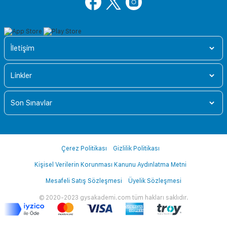
İletişim
Linkler
Son Sınavlar
Çerez Politikası
Gizlilik Politikası
Kişisel Verilerin Korunması Kanunu Aydınlatma Metni
Mesafeli Satış Sözleşmesi
Üyelik Sözleşmesi
© 2020-2023 gysakademi.com tüm hakları saklıdır.