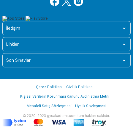
İletişim
Linkler
Son Sınavlar
Çerez Politikası
Gizlilik Politikası
Kişisel Verilerin Korunması Kanunu Aydınlatma Metni
Mesafeli Satış Sözleşmesi
Üyelik Sözleşmesi
© 2020-2023 gysakademi.com tüm hakları saklıdır.