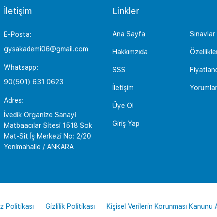
İletişim
Linkler
Ana Sayfa
Sınavlar
E-Posta:
gysakademi06@gmail.com
Hakkımzıda
Özellikle
Whatsapp:
SSS
Fiyatlan
90(501) 631 0623
İletişim
Yorumla
Adres:
Üye Ol
İvedik Organize Sanayi
Giriş Yap
Matbaacılar Sitesi 1518 Sok
Mat-Sit İş Merkezi No: 2/20
Yenimahalle / ANKARA
z Politikası
Gizlilik Politikası
Kişisel Verilerin Korunması Kanunu