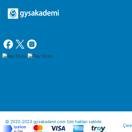
© 2020-2023 gysakademi.com tüm hakları saklıdır.
Çere