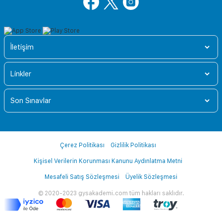
İletişim
Linkler
Son Sınavlar
Çerez Politikası
Gizlilik Politikası
Kişisel Verilerin Korunması Kanunu Aydınlatma Metni
Mesafeli Satış Sözleşmesi
Üyelik Sözleşmesi
© 2020-2023 gysakademi.com tüm hakları saklıdır.