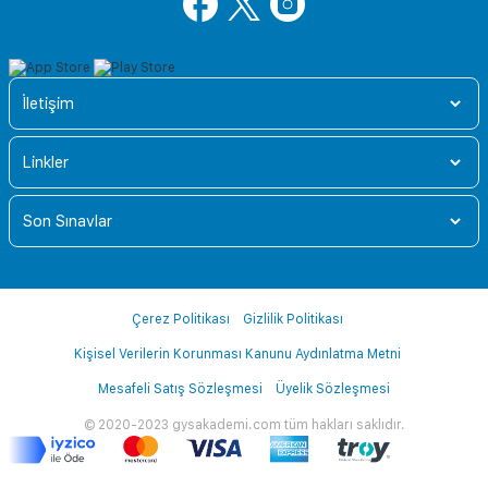
İletişim
Linkler
Son Sınavlar
Çerez Politikası
Gizlilik Politikası
Kişisel Verilerin Korunması Kanunu Aydınlatma Metni
Mesafeli Satış Sözleşmesi
Üyelik Sözleşmesi
© 2020-2023 gysakademi.com tüm hakları saklıdır.