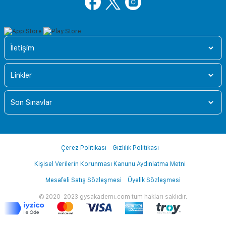
İletişim
Linkler
Son Sınavlar
Çerez Politikası
Gizlilik Politikası
Kişisel Verilerin Korunması Kanunu Aydınlatma Metni
Mesafeli Satış Sözleşmesi
Üyelik Sözleşmesi
© 2020-2023 gysakademi.com tüm hakları saklıdır.