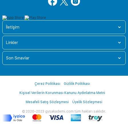
İletişim
Linkler
Son Sınavlar
Çerez Politikası
Gizlilik Politikası
Kişisel Verilerin Korunması Kanunu Aydınlatma Metni
Mesafeli Satış Sözleşmesi
Üyelik Sözleşmesi
© 2020-2023 gysakademi.com tüm hakları saklıdır.