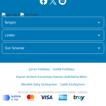
İletişim
Linkler
Son Sınavlar
Çerez Politikası
Gizlilik Politikası
Kişisel Verilerin Korunması Kanunu Aydınlatma Metni
Mesafeli Satış Sözleşmesi
Üyelik Sözleşmesi
© 2020-2023 gysakademi.com tüm hakları saklıdır.