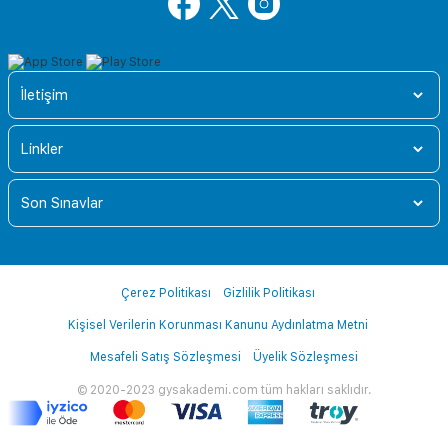
İletişim
Linkler
Son Sınavlar
Çerez Politikası
Gizlilik Politikası
Kişisel Verilerin Korunması Kanunu Aydınlatma Metni
Mesafeli Satış Sözleşmesi
Üyelik Sözleşmesi
© 2020-2023 gysakademi.com tüm hakları saklıdır.