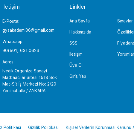
İletişim
Linkler
Ana Sayfa
Sınavlar
E-Posta:
gysakademi06@gmail.com
Hakkımzıda
Özellikle
Whatsapp:
SSS
Fiyatlan
90(501) 631 0623
İletişim
Yorumla
Adres:
Üye Ol
İvedik Organize Sanayi
Giriş Yap
Matbaacılar Sitesi 1518 Sok
Mat-Sit İş Merkezi No: 2/20
Yenimahalle / ANKARA
z Politikası
Gizlilik Politikası
Kişisel Verilerin Korunması Kanunu