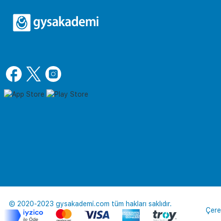
© 2020-2023 gysakademi.com tüm hakları saklıdır.
Çere