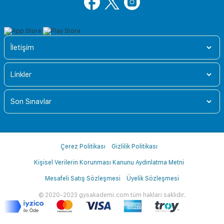
İletişim
Linkler
Son Sınavlar
Çerez Politikası
Gizlilik Politikası
Kişisel Verilerin Korunması Kanunu Aydınlatma Metni
Mesafeli Satış Sözleşmesi
Üyelik Sözleşmesi
© 2020-2023 gysakademi.com tüm hakları saklıdır.