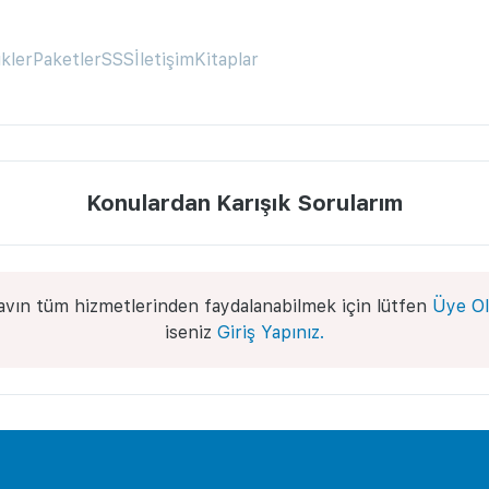
ikler
Paketler
SSS
İletişim
Kitaplar
Konulardan Karışık Sorularım
avın tüm hizmetlerinden faydalanabilmek için lütfen
Üye Ol
iseniz
Giriş Yapınız.