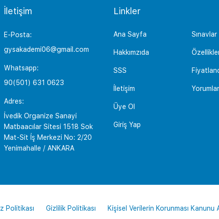
İletişim
Linkler
Ana Sayfa
Sınavlar
E-Posta:
gysakademi06@gmail.com
Hakkımzıda
Özellikle
Whatsapp:
SSS
Fiyatlan
90(501) 631 0623
İletişim
Yorumla
Adres:
Üye Ol
İvedik Organize Sanayi
Giriş Yap
Matbaacılar Sitesi 1518 Sok
Mat-Sit İş Merkezi No: 2/20
Yenimahalle / ANKARA
z Politikası
Gizlilik Politikası
Kişisel Verilerin Korunması Kanunu