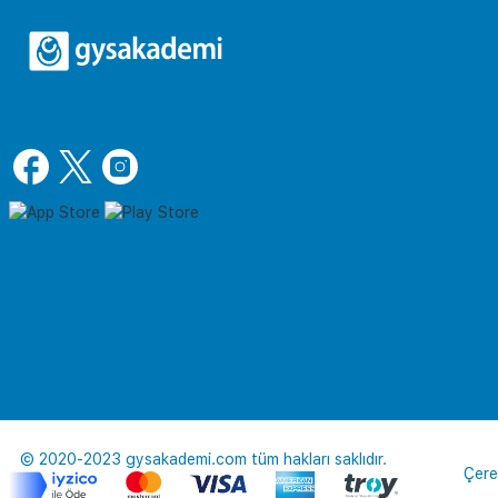
© 2020-2023 gysakademi.com tüm hakları saklıdır.
Çere