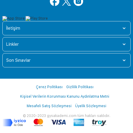
İletişim
Linkler
Son Sınavlar
Çerez Politikası
Gizlilik Politikası
Kişisel Verilerin Korunması Kanunu Aydınlatma Metni
Mesafeli Satış Sözleşmesi
Üyelik Sözleşmesi
© 2020-2023 gysakademi.com tüm hakları saklıdır.