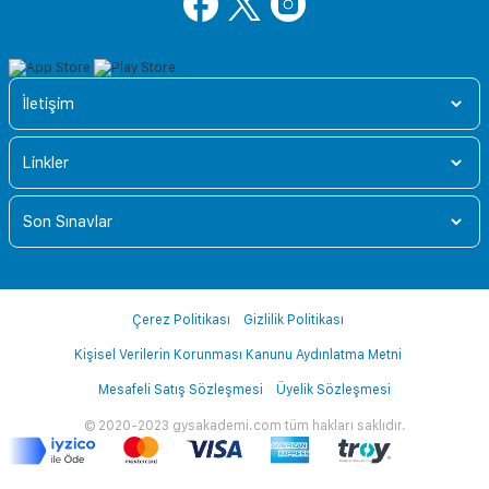
İletişim
Linkler
Son Sınavlar
Çerez Politikası
Gizlilik Politikası
Kişisel Verilerin Korunması Kanunu Aydınlatma Metni
Mesafeli Satış Sözleşmesi
Üyelik Sözleşmesi
© 2020-2023 gysakademi.com tüm hakları saklıdır.