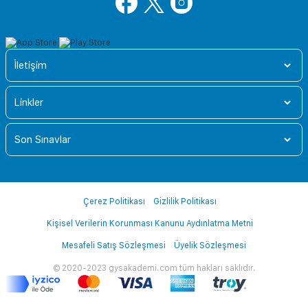
İletişim
Linkler
Son Sınavlar
Çerez Politikası
Gizlilik Politikası
Kişisel Verilerin Korunması Kanunu Aydınlatma Metni
Mesafeli Satış Sözleşmesi
Üyelik Sözleşmesi
© 2020-2023 gysakademi.com tüm hakları saklıdır.