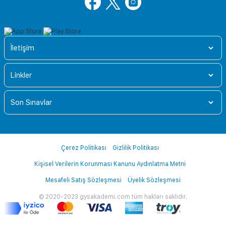
İletişim
Linkler
Son Sınavlar
Çerez Politikası
Gizlilik Politikası
Kişisel Verilerin Korunması Kanunu Aydınlatma Metni
Mesafeli Satış Sözleşmesi
Üyelik Sözleşmesi
© 2020-2023 gysakademi.com tüm hakları saklıdır.