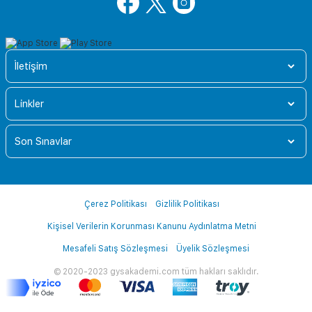
İletişim
Linkler
Son Sınavlar
Çerez Politikası
Gizlilik Politikası
Kişisel Verilerin Korunması Kanunu Aydınlatma Metni
Mesafeli Satış Sözleşmesi
Üyelik Sözleşmesi
© 2020-2023 gysakademi.com tüm hakları saklıdır.