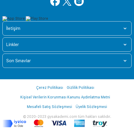
İletişim
Linkler
Son Sınavlar
Çerez Politikası
Gizlilik Politikası
Kişisel Verilerin Korunması Kanunu Aydınlatma Metni
Mesafeli Satış Sözleşmesi
Üyelik Sözleşmesi
© 2020-2023 gysakademi.com tüm hakları saklıdır.