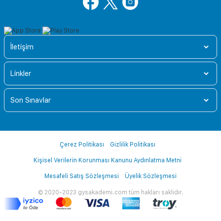
İletişim
Linkler
Son Sınavlar
Çerez Politikası
Gizlilik Politikası
Kişisel Verilerin Korunması Kanunu Aydınlatma Metni
Mesafeli Satış Sözleşmesi
Üyelik Sözleşmesi
© 2020-2023 gysakademi.com tüm hakları saklıdır.