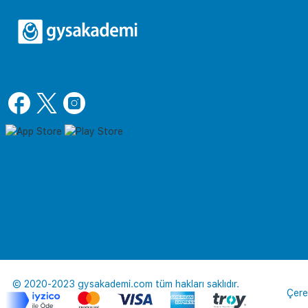
© 2020-2023 gysakademi.com tüm hakları saklıdır.
Çere