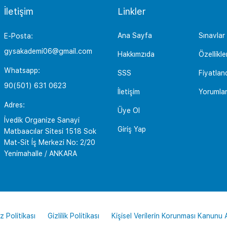
İletişim
Linkler
Ana Sayfa
Sınavlar
E-Posta:
gysakademi06@gmail.com
Hakkımzıda
Özellikle
Whatsapp:
SSS
Fiyatlan
90(501) 631 0623
İletişim
Yorumla
Adres:
Üye Ol
İvedik Organize Sanayi
Giriş Yap
Matbaacılar Sitesi 1518 Sok
Mat-Sit İş Merkezi No: 2/20
Yenimahalle / ANKARA
z Politikası
Gizlilik Politikası
Kişisel Verilerin Korunması Kanunu