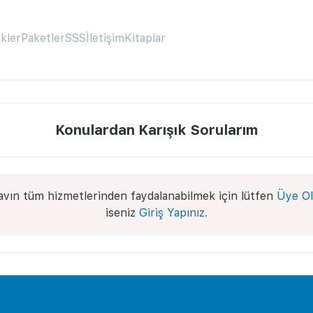
ikler
Paketler
SSS
İletişim
Kitaplar
Konulardan Karışık Sorularım
avın tüm hizmetlerinden faydalanabilmek için lütfen
Üye Ol
iseniz
Giriş Yapınız.