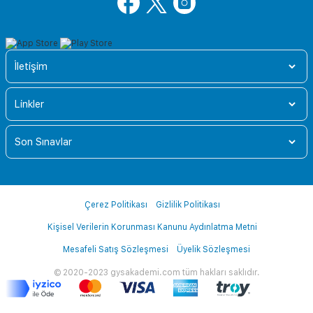
İletişim
Linkler
Son Sınavlar
Çerez Politikası
Gizlilik Politikası
Kişisel Verilerin Korunması Kanunu Aydınlatma Metni
Mesafeli Satış Sözleşmesi
Üyelik Sözleşmesi
© 2020-2023 gysakademi.com tüm hakları saklıdır.