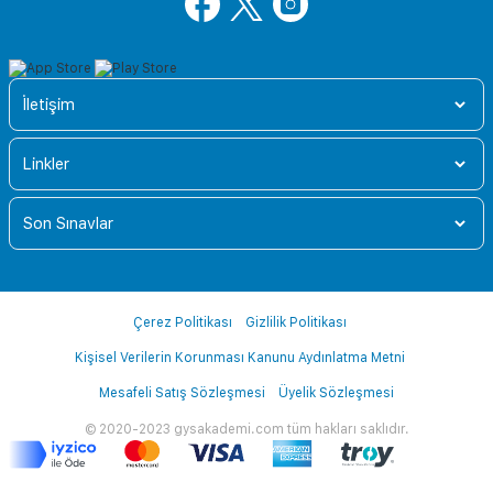
İletişim
Linkler
Son Sınavlar
Çerez Politikası
Gizlilik Politikası
Kişisel Verilerin Korunması Kanunu Aydınlatma Metni
Mesafeli Satış Sözleşmesi
Üyelik Sözleşmesi
© 2020-2023 gysakademi.com tüm hakları saklıdır.