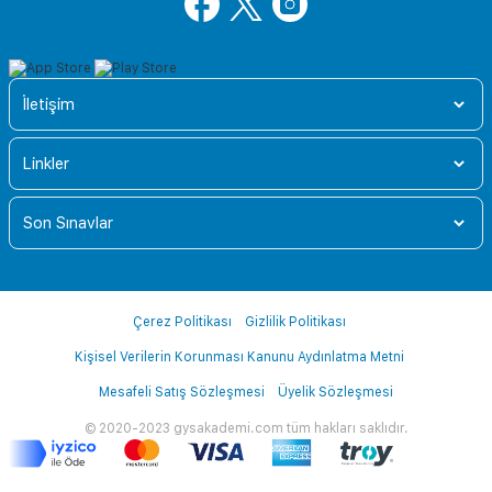
İletişim
Linkler
Son Sınavlar
Çerez Politikası
Gizlilik Politikası
Kişisel Verilerin Korunması Kanunu Aydınlatma Metni
Mesafeli Satış Sözleşmesi
Üyelik Sözleşmesi
© 2020-2023 gysakademi.com tüm hakları saklıdır.