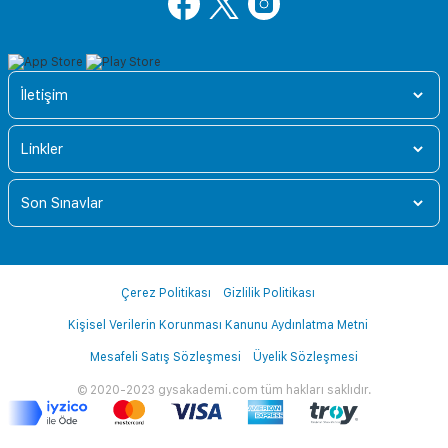
İletişim
Linkler
Son Sınavlar
Çerez Politikası
Gizlilik Politikası
Kişisel Verilerin Korunması Kanunu Aydınlatma Metni
Mesafeli Satış Sözleşmesi
Üyelik Sözleşmesi
© 2020-2023 gysakademi.com tüm hakları saklıdır.