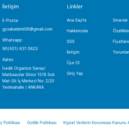
İletişim
Linkler
Ana Sayfa
Sınavlar
E-Posta:
gysakademi06@gmail.com
Hakkımzıda
Özellikle
Whatsapp:
SSS
Fiyatlan
90(501) 631 0623
İletişim
Yorumla
Adres:
Üye Ol
İvedik Organize Sanayi
Giriş Yap
Matbaacılar Sitesi 1518 Sok
Mat-Sit İş Merkezi No: 2/20
Yenimahalle / ANKARA
z Politikası
Gizlilik Politikası
Kişisel Verilerin Korunması Kanunu