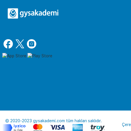
© 2020-2023 gysakademi.com tüm hakları saklıdır.
Çere