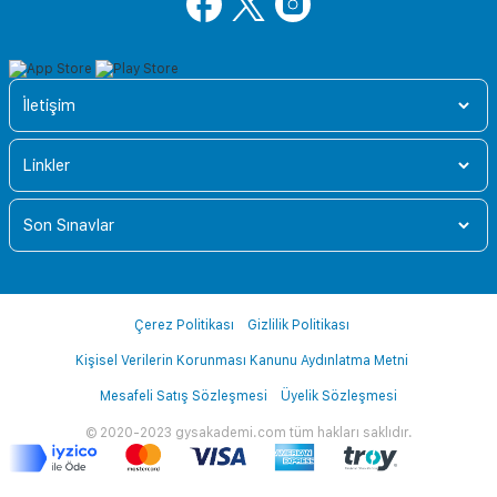
İletişim
Linkler
Son Sınavlar
Çerez Politikası
Gizlilik Politikası
Kişisel Verilerin Korunması Kanunu Aydınlatma Metni
Mesafeli Satış Sözleşmesi
Üyelik Sözleşmesi
© 2020-2023 gysakademi.com tüm hakları saklıdır.