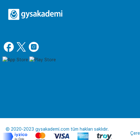
© 2020-2023 gysakademi.com tüm hakları saklıdır.
Çere