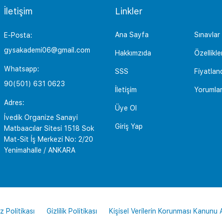
İletişim
Linkler
Ana Sayfa
Sınavlar
E-Posta:
gysakademi06@gmail.com
Hakkımzıda
Özellikle
Whatsapp:
SSS
Fiyatlan
90(501) 631 0623
İletişim
Yorumla
Adres:
Üye Ol
İvedik Organize Sanayi
Giriş Yap
Matbaacılar Sitesi 1518 Sok
Mat-Sit İş Merkezi No: 2/20
Yenimahalle / ANKARA
z Politikası
Gizlilik Politikası
Kişisel Verilerin Korunması Kanunu