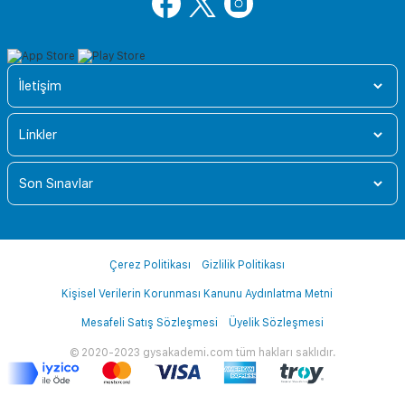
İletişim
Linkler
Son Sınavlar
Çerez Politikası
Gizlilik Politikası
Kişisel Verilerin Korunması Kanunu Aydınlatma Metni
Mesafeli Satış Sözleşmesi
Üyelik Sözleşmesi
© 2020-2023 gysakademi.com tüm hakları saklıdır.