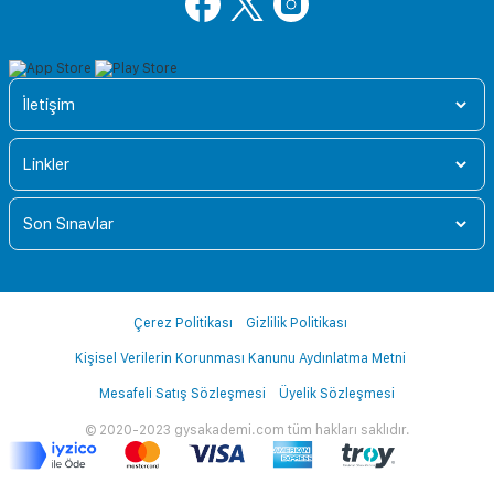
İletişim
Linkler
Son Sınavlar
Çerez Politikası
Gizlilik Politikası
Kişisel Verilerin Korunması Kanunu Aydınlatma Metni
Mesafeli Satış Sözleşmesi
Üyelik Sözleşmesi
© 2020-2023 gysakademi.com tüm hakları saklıdır.