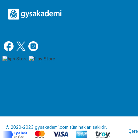
© 2020-2023 gysakademi.com tüm hakları saklıdır.
Çere