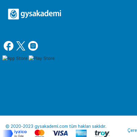
© 2020-2023 gysakademi.com tüm hakları saklıdır.
Çere