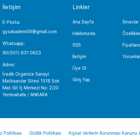
İletişim
Linkler
Ana Sayfa
Sınavlar
E-Posta:
gysakademi06@gmail.com
Hakkımzıda
Özellikle
Whatsapp:
SSS
Fiyatlan
90(501) 631 0623
İletişim
Yorumla
Adres:
Üye Ol
İvedik Organize Sanayi
Giriş Yap
Matbaacılar Sitesi 1518 Sok
Mat-Sit İş Merkezi No: 2/20
Yenimahalle / ANKARA
z Politikası
Gizlilik Politikası
Kişisel Verilerin Korunması Kanunu