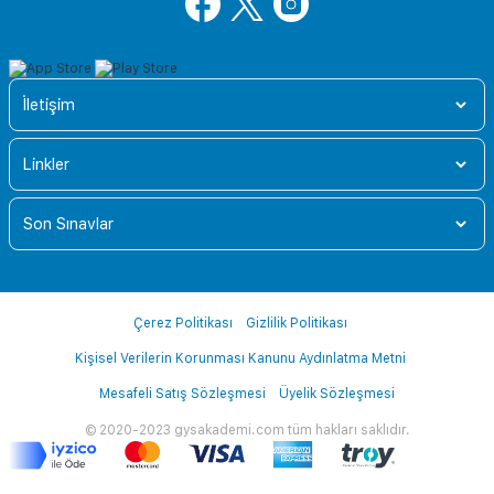
İletişim
Linkler
Son Sınavlar
Çerez Politikası
Gizlilik Politikası
Kişisel Verilerin Korunması Kanunu Aydınlatma Metni
Mesafeli Satış Sözleşmesi
Üyelik Sözleşmesi
© 2020-2023 gysakademi.com tüm hakları saklıdır.