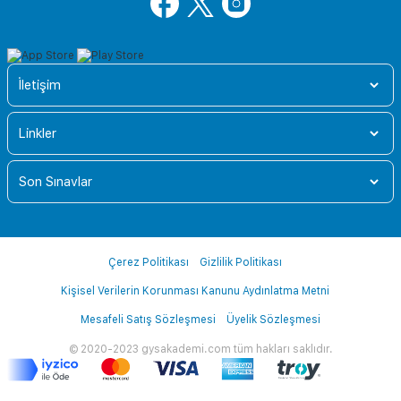
İletişim
Linkler
Son Sınavlar
Çerez Politikası
Gizlilik Politikası
Kişisel Verilerin Korunması Kanunu Aydınlatma Metni
Mesafeli Satış Sözleşmesi
Üyelik Sözleşmesi
© 2020-2023 gysakademi.com tüm hakları saklıdır.