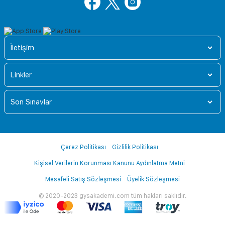
İletişim
Linkler
Son Sınavlar
Çerez Politikası
Gizlilik Politikası
Kişisel Verilerin Korunması Kanunu Aydınlatma Metni
Mesafeli Satış Sözleşmesi
Üyelik Sözleşmesi
© 2020-2023 gysakademi.com tüm hakları saklıdır.