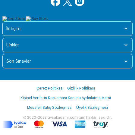
İletişim
Linkler
Son Sınavlar
Çerez Politikası
Gizlilik Politikası
Kişisel Verilerin Korunması Kanunu Aydınlatma Metni
Mesafeli Satış Sözleşmesi
Üyelik Sözleşmesi
© 2020-2023 gysakademi.com tüm hakları saklıdır.