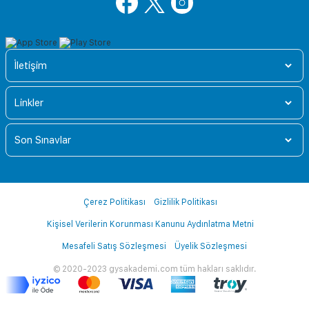
İletişim
Linkler
Son Sınavlar
Çerez Politikası
Gizlilik Politikası
Kişisel Verilerin Korunması Kanunu Aydınlatma Metni
Mesafeli Satış Sözleşmesi
Üyelik Sözleşmesi
© 2020-2023 gysakademi.com tüm hakları saklıdır.