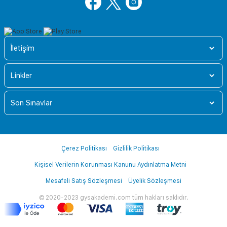
İletişim
Linkler
Son Sınavlar
Çerez Politikası
Gizlilik Politikası
Kişisel Verilerin Korunması Kanunu Aydınlatma Metni
Mesafeli Satış Sözleşmesi
Üyelik Sözleşmesi
© 2020-2023 gysakademi.com tüm hakları saklıdır.