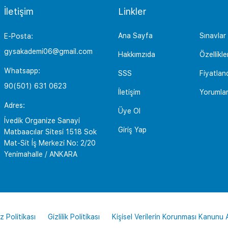
İletişim
Linkler
Ana Sayfa
Sınavlar
E-Posta:
gysakademi06@gmail.com
Hakkımzıda
Özellikle
Whatsapp:
SSS
Fiyatlan
90(501) 631 0623
İletişim
Yorumla
Adres:
Üye Ol
İvedik Organize Sanayi
Giriş Yap
Matbaacılar Sitesi 1518 Sok
Mat-Sit İş Merkezi No: 2/20
Yenimahalle / ANKARA
z Politikası
Gizlilik Politikası
Kişisel Verilerin Korunması Kanunu