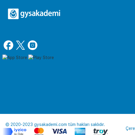
© 2020-2023 gysakademi.com tüm hakları saklıdır.
Çere