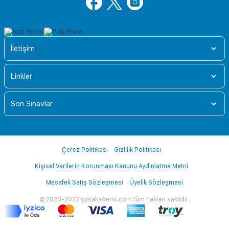
İletişim
Linkler
Son Sınavlar
Çerez Politikası
Gizlilik Politikası
Kişisel Verilerin Korunması Kanunu Aydınlatma Metni
Mesafeli Satış Sözleşmesi
Üyelik Sözleşmesi
© 2020-2023 gysakademi.com tüm hakları saklıdır.