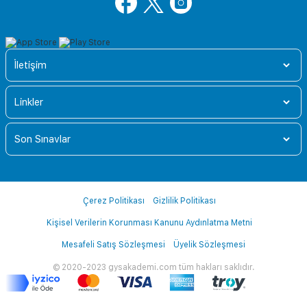
İletişim
Linkler
Son Sınavlar
Çerez Politikası
Gizlilik Politikası
Kişisel Verilerin Korunması Kanunu Aydınlatma Metni
Mesafeli Satış Sözleşmesi
Üyelik Sözleşmesi
© 2020-2023 gysakademi.com tüm hakları saklıdır.