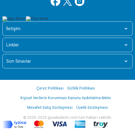
İletişim
Linkler
Son Sınavlar
Çerez Politikası
Gizlilik Politikası
Kişisel Verilerin Korunması Kanunu Aydınlatma Metni
Mesafeli Satış Sözleşmesi
Üyelik Sözleşmesi
© 2020-2023 gysakademi.com tüm hakları saklıdır.