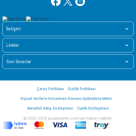
İletişim
Linkler
Son Sınavlar
Çerez Politikası
Gizlilik Politikası
Kişisel Verilerin Korunması Kanunu Aydınlatma Metni
Mesafeli Satış Sözleşmesi
Üyelik Sözleşmesi
© 2020-2023 gysakademi.com tüm hakları saklıdır.