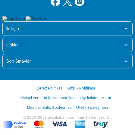
İletişim
Linkler
Son Sınavlar
Çerez Politikası
Gizlilik Politikası
Kişisel Verilerin Korunması Kanunu Aydınlatma Metni
Mesafeli Satış Sözleşmesi
Üyelik Sözleşmesi
© 2020-2023 gysakademi.com tüm hakları saklıdır.